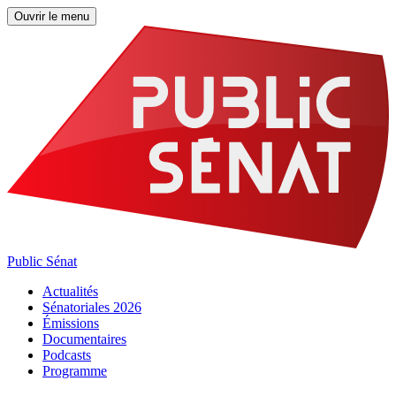
Ouvrir le menu
Public Sénat
Actualités
Sénatoriales 2026
Émissions
Documentaires
Podcasts
Programme