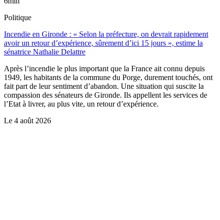
6min
Politique
Incendie en Gironde : « Selon la préfecture, on devrait rapidement
avoir un retour d’expérience, sûrement d’ici 15 jours », estime la
sénatrice Nathalie Delattre
Après l’incendie le plus important que la France ait connu depuis
1949, les habitants de la commune du Porge, durement touchés, ont
fait part de leur sentiment d’abandon. Une situation qui suscite la
compassion des sénateurs de Gironde. Ils appellent les services de
l’Etat à livrer, au plus vite, un retour d’expérience.
Le
4 août 2026