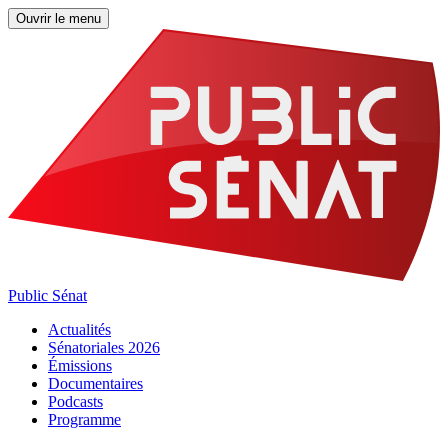
Ouvrir le menu
Public Sénat
Actualités
Sénatoriales 2026
Émissions
Documentaires
Podcasts
Programme