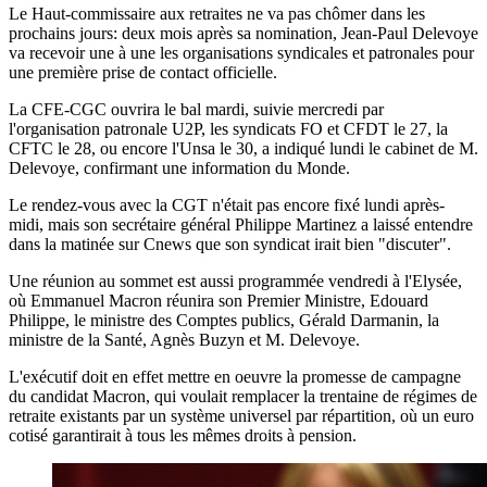
Le Haut-commissaire aux retraites ne va pas chômer dans les
prochains jours: deux mois après sa nomination, Jean-Paul Delevoye
va recevoir une à une les organisations syndicales et patronales pour
une première prise de contact officielle.
La CFE-CGC ouvrira le bal mardi, suivie mercredi par
l'organisation patronale U2P, les syndicats FO et CFDT le 27, la
CFTC le 28, ou encore l'Unsa le 30, a indiqué lundi le cabinet de M.
Delevoye, confirmant une information du Monde.
Le rendez-vous avec la CGT n'était pas encore fixé lundi après-
midi, mais son secrétaire général Philippe Martinez a laissé entendre
dans la matinée sur Cnews que son syndicat irait bien "discuter".
Une réunion au sommet est aussi programmée vendredi à l'Elysée,
où Emmanuel Macron réunira son Premier Ministre, Edouard
Philippe, le ministre des Comptes publics, Gérald Darmanin, la
ministre de la Santé, Agnès Buzyn et M. Delevoye.
L'exécutif doit en effet mettre en oeuvre la promesse de campagne
du candidat Macron, qui voulait remplacer la trentaine de régimes de
retraite existants par un système universel par répartition, où un euro
cotisé garantirait à tous les mêmes droits à pension.