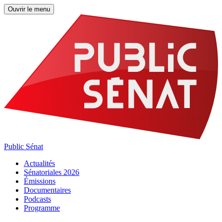
Ouvrir le menu
Public Sénat
Actualités
Sénatoriales 2026
Émissions
Documentaires
Podcasts
Programme