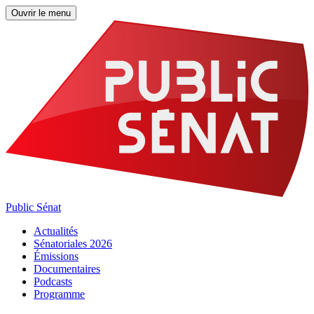
Ouvrir le menu
Public Sénat
Actualités
Sénatoriales 2026
Émissions
Documentaires
Podcasts
Programme