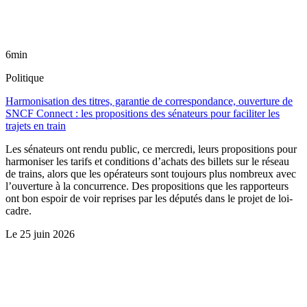
6min
Politique
Harmonisation des titres, garantie de correspondance, ouverture de
SNCF Connect : les propositions des sénateurs pour faciliter les
trajets en train
Les sénateurs ont rendu public, ce mercredi, leurs propositions pour
harmoniser les tarifs et conditions d’achats des billets sur le réseau
de trains, alors que les opérateurs sont toujours plus nombreux avec
l’ouverture à la concurrence. Des propositions que les rapporteurs
ont bon espoir de voir reprises par les députés dans le projet de loi-
cadre.
Le
25 juin 2026