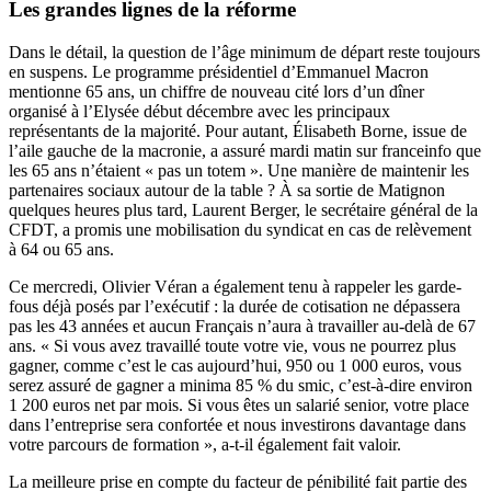
Les grandes lignes de la réforme
Dans le détail, la question de l’âge minimum de départ reste toujours
en suspens. Le programme présidentiel d’Emmanuel Macron
mentionne 65 ans,
un chiffre de nouveau cité lors d’un dîner
organisé à l’Elysée début décembre avec les principaux
représentants de la majorité
. Pour autant, Élisabeth Borne, issue de
l’aile gauche de la macronie, a assuré mardi matin sur franceinfo que
les 65 ans n’étaient « pas un totem ». Une manière de maintenir les
partenaires sociaux autour de la table ? À sa sortie de Matignon
quelques heures plus tard, Laurent Berger, le secrétaire général de la
CFDT, a promis une mobilisation du syndicat en cas de relèvement
à 64 ou 65 ans.
Ce mercredi, Olivier Véran a également tenu à rappeler les garde-
fous déjà posés par l’exécutif : la durée de cotisation ne dépassera
pas les 43 années et aucun Français n’aura à travailler au-delà de 67
ans. « Si vous avez travaillé toute votre vie, vous ne pourrez plus
gagner, comme c’est le cas aujourd’hui, 950 ou 1 000 euros, vous
serez assuré de gagner a minima 85 % du smic, c’est-à-dire environ
1 200 euros net par mois. Si vous êtes un salarié senior, votre place
dans l’entreprise sera confortée et nous investirons davantage dans
votre parcours de formation », a-t-il également fait valoir.
La meilleure prise en compte du facteur de pénibilité fait partie des