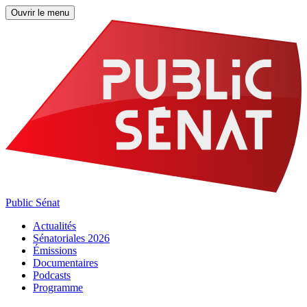
Ouvrir le menu
Public Sénat
Actualités
Sénatoriales 2026
Émissions
Documentaires
Podcasts
Programme