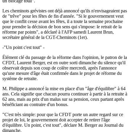
un blocage total".
Les cheminots grévistes ont déjà annoncé qu'ils n'envisageaient pas
de "trêve" pour les fêtes de fin d'année. "Si le gouvernement veut
que le conflit cesse avant les fêtes, il a toute la semaine prochaine
pour prendre la décision de bon sens qui s'impose: le retrait de la
réforme par points", a déclaré à l'AFP samedi Laurent Brun,
secrétaire général de la CGT-Cheminots (1er).
-"Un point c'est tout" -
Élément clé du passage de la réforme dans l'opinion, le patron de la
CFDT, Laurent Berger, est en outre sorti dimanche du silence qu'il
observait depuis son coup de colère mercredi, après l'annonce
qu'une mesure d'âge était confirmée dans le projet de réforme du
système de retraite.
M. Philippe a annoncé la mise en place d'un "âge d'équilibre" à 64
ans. Cela signifie que chacun pourra continuer à partir à la retraite à
62 ans, mais au prix d'un malus sur sa pension, ceux partant après
bénéficiant au contraire d'un bonus.
"C'est très simple: pour que la CFDT porte un autre regard sur ce
projet de loi, le gouvernement doit accepter de retirer l'âge
d'équilibre. Un point, c'est tout", déclare M. Berger au Journal du
dimanche.