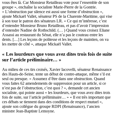
vous êtes là. Car Monsieur Retailleau vote pour l’ensemble de son
groupe », enchaîne la socialiste Marie-Pierre de la Gontrie.
« L’obstruction par silence est aussi une forme d’obstruction »,
ajoute Mickaël Vallet, sénateur PS de la Charente-Maritime, qui vise
à son tour le patron des sénateurs LR. « Ce qui m’intéresse, c’est
d’entendre Monsieur Bruno Retailleau, et pas d’avoir l’impression
d’entendre Nadine de Rothschild. (… ) Quand vous croisez Eliane
Assassi au restaurant du Sénat, elle n’a pas le couteau entre les
dents. […] Les leçons de politesse et les leçons de maintien, on va
les mettre de côté », attaque Mickaël Vallet.
« Les lourdeurs que vous avez dites trois fois de suite
sur l’article préliminaire… »
Au milieu de ces tirs croisés, Xavier Iacovelli, sénateur Renaissance
des Hauts-de-Seine, tente un début de contre-attaque, même s’il est
seul ou presque. « Assumez d’être dans une obstruction. Quand
vous faites 62 amendements de suppression pour un article, si ce
n’est pas de l’obstruction, c’est quoi ? », demande cet ancien
socialiste, qui pointe aussi « les lourdeurs, que vous avez dites trois
fois de suite, sur l’article préliminaire… » « Il est très important que
ces débats se tiennent dans des conditions de respect mutuel »,
ajoute son collègue du groupe RDPI (Renaissance), l’ancien
ministre Jean-Baptiste Lemoyne.