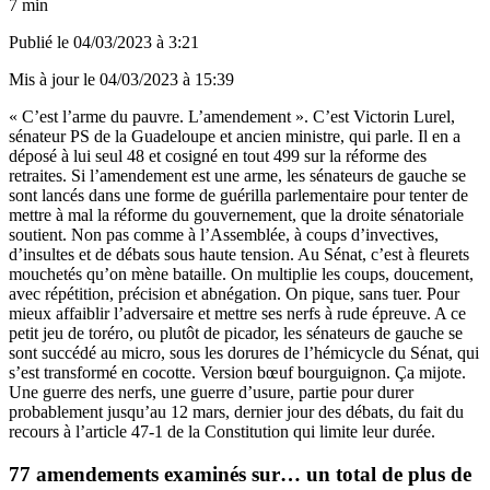
7 min
Publié le
04/03/2023 à 3:21
Mis à jour le
04/03/2023 à 15:39
« C’est l’arme du pauvre. L’amendement ». C’est Victorin Lurel,
sénateur PS de la Guadeloupe et ancien ministre, qui parle. Il en a
déposé à lui seul 48 et cosigné en tout 499 sur la réforme des
retraites. Si l’amendement est une arme, les sénateurs de gauche se
sont lancés dans une forme de guérilla parlementaire pour tenter de
mettre à mal la réforme du gouvernement, que la droite sénatoriale
soutient. Non pas comme à l’Assemblée, à coups d’invectives,
d’insultes et de débats sous haute tension. Au Sénat, c’est à fleurets
mouchetés qu’on mène bataille. On multiplie les coups, doucement,
avec répétition, précision et abnégation. On pique, sans tuer. Pour
mieux affaiblir l’adversaire et mettre ses nerfs à rude épreuve. A ce
petit jeu de toréro, ou plutôt de picador, les sénateurs de gauche se
sont succédé au micro, sous les dorures de l’hémicycle du Sénat, qui
s’est transformé en cocotte. Version bœuf bourguignon. Ça mijote.
Une guerre des nerfs, une guerre d’usure, partie pour durer
probablement jusqu’au 12 mars, dernier jour des débats, du fait du
recours à
l’article 47-1
de la Constitution qui limite leur durée.
77 amendements examinés sur… un total de plus de