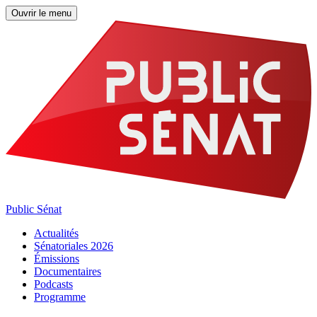
Ouvrir le menu
Public Sénat
Actualités
Sénatoriales 2026
Émissions
Documentaires
Podcasts
Programme