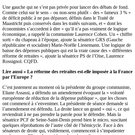
Une gauche qui ne s’est pas privée pour lancer des débats de fond.
Comme celui sur le sens – ou non-sens plutôt – des « fameux 3 % »
de déficit public à ne pas dépasser, définis dans le Traité de
Maastricht puis conservés dans les traités suivants, et « dont les
économistes s’accordent à dire » qu’il n’a pas vraiment de logique
économique, a rappelé la communiste Laurence Cohen. Un « chiffre
sorti » du chapeau à l’époque, ajoute la sénatrice GRS (Gauche
républicaine et socialiste) Marie-Noëlle Lienemann. Une logique de
baisse des dépenses publiques qui est la vraie cause des « différentes
réforme de retraites », ajoute la sénatrice PS de l’Oise, Laurence
Rossignol. CQFD.
Lire aussi »
La réforme des retraites est-elle imposée à la France
par l’Europe ?
C’est justement au moment où la présidente du groupe communiste,
Eliane Assassi, a défendu un amendement évoquant la « volonté
européenne de réduction de la dépense publique », que les choses
ont commencé à s’envenimer. La présidente de séance demande si
l’amendement est défendu. La droite lance un grand « oui », ce qui
reviendrait à ne pas prendre la parole pour le défendre. Mais la
sénatrice PCF de Seine-Saint-Denis prend bien le micro, suscitant
quelques réprobations de l’autre côté de l’hémicycle. Face à des
sénateurs de droite qui, visiblement, commencent à s’impatienter