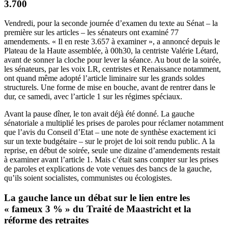
3.700
Vendredi, pour la seconde journée d’examen du texte au Sénat – la
première sur les articles – les sénateurs ont examiné 77
amendements. « Il en reste 3.657 à examiner », a annoncé depuis le
Plateau de la Haute assemblée, à 00h30, la centriste Valérie Létard,
avant de sonner la cloche pour lever la séance. Au bout de la soirée,
les sénateurs, par les voix LR, centristes et Renaissance notamment,
ont quand même adopté l’article liminaire sur les grands soldes
structurels. Une forme de mise en bouche, avant de rentrer dans le
dur, ce samedi, avec l’article 1 sur les régimes spéciaux.
Avant la pause dîner,
le ton avait déjà été donné
. La gauche
sénatoriale a multiplié les prises de paroles pour réclamer notamment
que l’avis du Conseil d’Etat – une note de synthèse exactement ici
sur un texte budgétaire – sur le projet de loi soit rendu public. A la
reprise, en début de soirée, seule une dizaine d’amendements restait
à examiner avant l’article 1. Mais c’était sans compter sur les prises
de paroles et explications de vote venues des bancs de la gauche,
qu’ils soient
socialistes, communistes ou écologistes
.
La gauche lance un débat sur le lien entre les
« fameux 3 % » du Traité de Maastricht et la
réforme des retraites