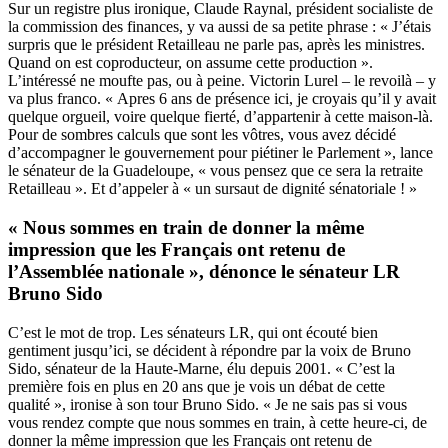
Sur un registre plus ironique, Claude Raynal, président socialiste de
la commission des finances, y va aussi de sa petite phrase : « J’étais
surpris que le président Retailleau ne parle pas, après les ministres.
Quand on est coproducteur, on assume cette production ».
L’intéressé ne moufte pas, ou à peine. Victorin Lurel – le revoilà – y
va plus franco. « Apres 6 ans de présence ici, je croyais qu’il y avait
quelque orgueil, voire quelque fierté, d’appartenir à cette maison-là.
Pour de sombres calculs que sont les vôtres, vous avez décidé
d’accompagner le gouvernement pour piétiner le Parlement », lance
le sénateur de la Guadeloupe, « vous pensez que ce sera la retraite
Retailleau ». Et d’appeler à « un sursaut de dignité sénatoriale ! »
« Nous sommes en train de donner la même
impression que les Français ont retenu de
l’Assemblée nationale », dénonce le sénateur LR
Bruno Sido
C’est le mot de trop. Les sénateurs LR, qui ont écouté bien
gentiment jusqu’ici, se décident à répondre par la voix de Bruno
Sido, sénateur de la Haute-Marne, élu depuis 2001. « C’est la
première fois en plus en 20 ans que je vois un débat de cette
qualité », ironise à son tour Bruno Sido. « Je ne sais pas si vous
vous rendez compte que nous sommes en train, à cette heure-ci, de
donner la même impression que les Français ont retenu de