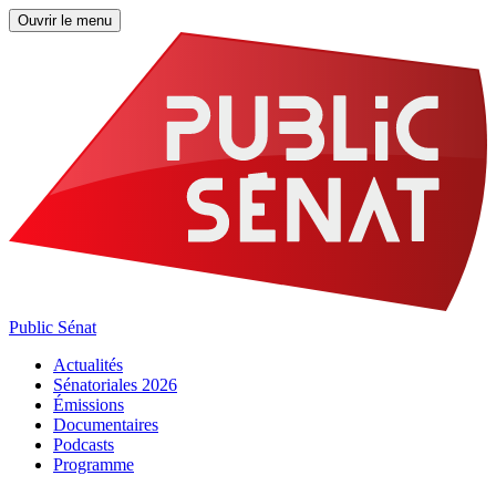
Ouvrir le menu
Public Sénat
Actualités
Sénatoriales 2026
Émissions
Documentaires
Podcasts
Programme