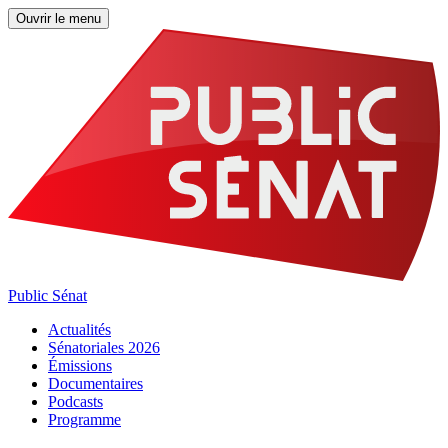
Ouvrir le menu
Public Sénat
Actualités
Sénatoriales 2026
Émissions
Documentaires
Podcasts
Programme