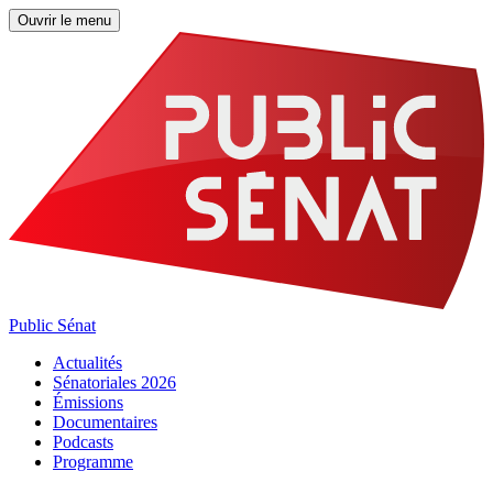
Ouvrir le menu
Public Sénat
Actualités
Sénatoriales 2026
Émissions
Documentaires
Podcasts
Programme