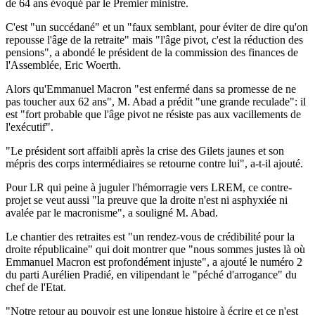
de 64 ans évoqué par le Premier ministre.
C'est "un succédané" et un "faux semblant, pour éviter de dire qu'on
repousse l'âge de la retraite" mais "l'âge pivot, c'est la réduction des
pensions", a abondé le président de la commission des finances de
l'Assemblée, Eric Woerth.
Alors qu'Emmanuel Macron "est enfermé dans sa promesse de ne
pas toucher aux 62 ans", M. Abad a prédit "une grande reculade": il
est "fort probable que l'âge pivot ne résiste pas aux vacillements de
l'exécutif".
"Le président sort affaibli après la crise des Gilets jaunes et son
mépris des corps intermédiaires se retourne contre lui", a-t-il ajouté.
Pour LR qui peine à juguler l'hémorragie vers LREM, ce contre-
projet se veut aussi "la preuve que la droite n'est ni asphyxiée ni
avalée par le macronisme", a souligné M. Abad.
Le chantier des retraites est "un rendez-vous de crédibilité pour la
droite républicaine" qui doit montrer que "nous sommes justes là où
Emmanuel Macron est profondément injuste", a ajouté le numéro 2
du parti Aurélien Pradié, en vilipendant le "péché d'arrogance" du
chef de l'Etat.
"Notre retour au pouvoir est une longue histoire à écrire et ce n'est