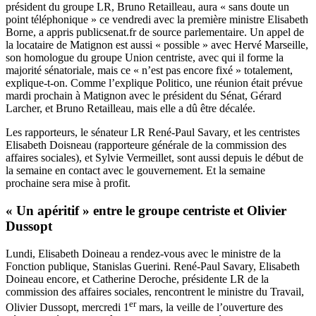
président du groupe LR, Bruno Retailleau, aura « sans doute un
point téléphonique » ce vendredi avec la première ministre Elisabeth
Borne, a appris publicsenat.fr de source parlementaire. Un appel de
la locataire de Matignon est aussi « possible » avec Hervé Marseille,
son homologue du groupe Union centriste, avec qui il forme la
majorité sénatoriale, mais ce « n’est pas encore fixé » totalement,
explique-t-on. Comme l’explique
Politico
, une réunion était prévue
mardi prochain à Matignon avec le président du Sénat, Gérard
Larcher, et Bruno Retailleau, mais elle a dû être décalée.
Les rapporteurs, le sénateur LR René-Paul Savary, et les centristes
Elisabeth Doisneau (rapporteure générale de la commission des
affaires sociales), et Sylvie Vermeillet, sont aussi depuis le début de
la semaine en contact avec le gouvernement. Et la semaine
prochaine sera mise à profit.
« Un apéritif » entre le groupe centriste et Olivier
Dussopt
Lundi, Elisabeth Doineau a rendez-vous avec le ministre de la
Fonction publique, Stanislas Guerini. René-Paul Savary, Elisabeth
Doineau encore, et Catherine Deroche, présidente LR de la
commission des affaires sociales, rencontrent le ministre du Travail,
er
Olivier Dussopt, mercredi 1
mars, la veille de l’ouverture des