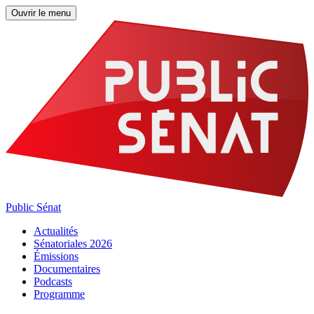
Ouvrir le menu
Public Sénat
Actualités
Sénatoriales 2026
Émissions
Documentaires
Podcasts
Programme