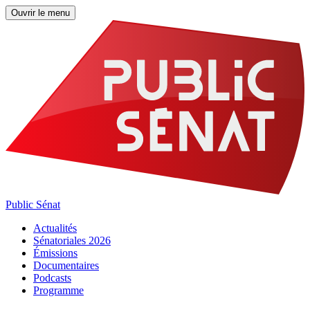
Ouvrir le menu
Public Sénat
Actualités
Sénatoriales 2026
Émissions
Documentaires
Podcasts
Programme