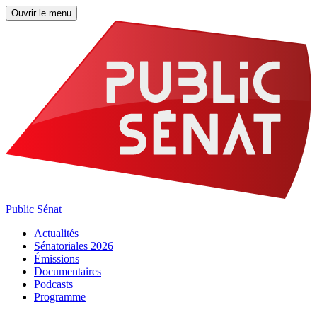
Ouvrir le menu
Public Sénat
Actualités
Sénatoriales 2026
Émissions
Documentaires
Podcasts
Programme