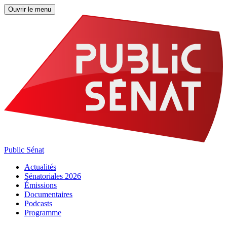
Ouvrir le menu
Public Sénat
Actualités
Sénatoriales 2026
Émissions
Documentaires
Podcasts
Programme