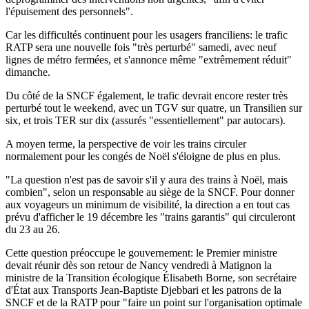
l'épuisement des personnels".
Car les difficultés continuent pour les usagers franciliens: le trafic
RATP sera une nouvelle fois "très perturbé" samedi, avec neuf
lignes de métro fermées, et s'annonce même "extrêmement réduit"
dimanche.
Du côté de la SNCF également, le trafic devrait encore rester très
perturbé tout le weekend, avec un TGV sur quatre, un Transilien sur
six, et trois TER sur dix (assurés "essentiellement" par autocars).
A moyen terme, la perspective de voir les trains circuler
normalement pour les congés de Noël s'éloigne de plus en plus.
"La question n'est pas de savoir s'il y aura des trains à Noël, mais
combien", selon un responsable au siège de la SNCF. Pour donner
aux voyageurs un minimum de visibilité, la direction a en tout cas
prévu d'afficher le 19 décembre les "trains garantis" qui circuleront
du 23 au 26.
Cette question préoccupe le gouvernement: le Premier ministre
devait réunir dès son retour de Nancy vendredi à Matignon la
ministre de la Transition écologique Élisabeth Borne, son secrétaire
d'État aux Transports Jean-Baptiste Djebbari et les patrons de la
SNCF et de la RATP pour "faire un point sur l'organisation optimale