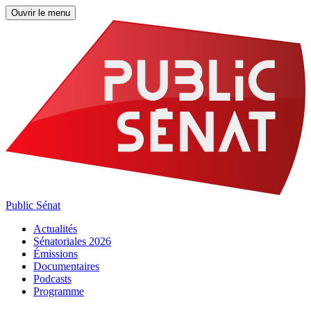
Ouvrir le menu
Public Sénat
Actualités
Sénatoriales 2026
Émissions
Documentaires
Podcasts
Programme