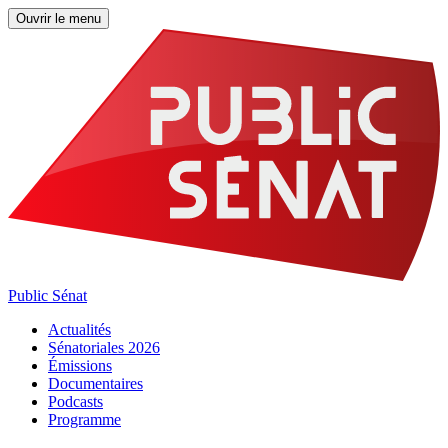
Ouvrir le menu
Public Sénat
Actualités
Sénatoriales 2026
Émissions
Documentaires
Podcasts
Programme