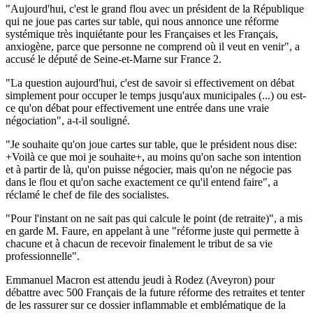
"Aujourd'hui, c'est le grand flou avec un président de la République
qui ne joue pas cartes sur table, qui nous annonce une réforme
systémique très inquiétante pour les Françaises et les Français,
anxiogène, parce que personne ne comprend où il veut en venir", a
accusé le député de Seine-et-Marne sur France 2.
"La question aujourd'hui, c'est de savoir si effectivement on débat
simplement pour occuper le temps jusqu'aux municipales (...) ou est-
ce qu'on débat pour effectivement une entrée dans une vraie
négociation", a-t-il souligné.
"Je souhaite qu'on joue cartes sur table, que le président nous dise:
+Voilà ce que moi je souhaite+, au moins qu'on sache son intention
et à partir de là, qu'on puisse négocier, mais qu'on ne négocie pas
dans le flou et qu'on sache exactement ce qu'il entend faire", a
réclamé le chef de file des socialistes.
"Pour l'instant on ne sait pas qui calcule le point (de retraite)", a mis
en garde M. Faure, en appelant à une "réforme juste qui permette à
chacune et à chacun de recevoir finalement le tribut de sa vie
professionnelle".
Emmanuel Macron est attendu jeudi à Rodez (Aveyron) pour
débattre avec 500 Français de la future réforme des retraites et tenter
de les rassurer sur ce dossier inflammable et emblématique de la