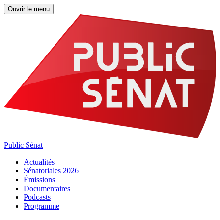
Ouvrir le menu
Public Sénat
Actualités
Sénatoriales 2026
Émissions
Documentaires
Podcasts
Programme