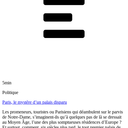
5min
Politique
Paris, le mystère d’un palais disparu
Les promeneurs, touristes ou Parisiens qui déambulent sur le parvis
de Notre-Dame, s’imaginent-ils qu’à quelques pas de là se dressait
au Moyen Âge, l’une des plus somptueuses résidences d’Europe ?
Et surtout, comment, six siècles plus tard, le tout premier palais de