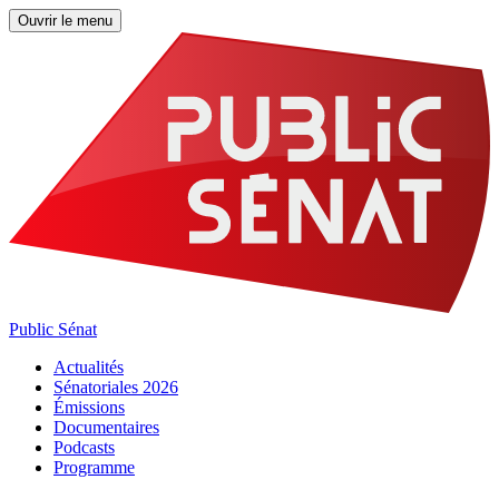
Ouvrir le menu
Public Sénat
Actualités
Sénatoriales 2026
Émissions
Documentaires
Podcasts
Programme