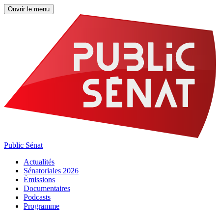
Ouvrir le menu
Public Sénat
Actualités
Sénatoriales 2026
Émissions
Documentaires
Podcasts
Programme