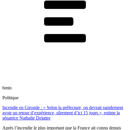
6min
Politique
Incendie en Gironde : « Selon la préfecture, on devrait rapidement
avoir un retour d’expérience, sûrement d’ici 15 jours », estime la
sénatrice Nathalie Delattre
Après l’incendie le plus important que la France ait connu depuis