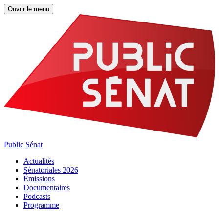
Ouvrir le menu
Public Sénat
Actualités
Sénatoriales 2026
Émissions
Documentaires
Podcasts
Programme