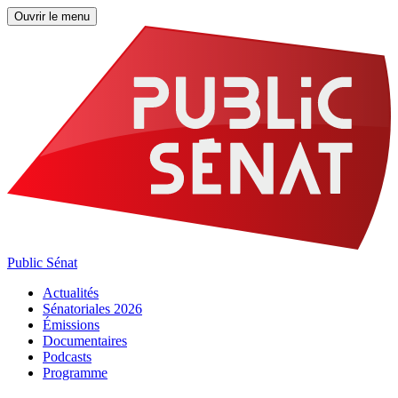
Ouvrir le menu
Public Sénat
Actualités
Sénatoriales 2026
Émissions
Documentaires
Podcasts
Programme