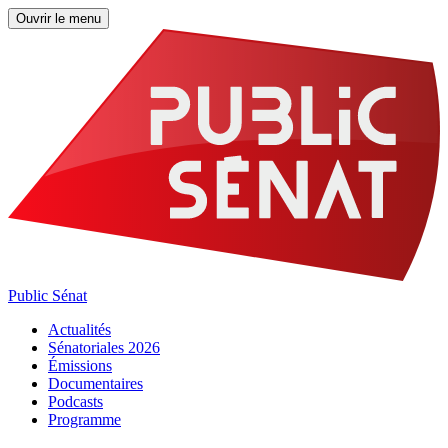
Ouvrir le menu
Public Sénat
Actualités
Sénatoriales 2026
Émissions
Documentaires
Podcasts
Programme