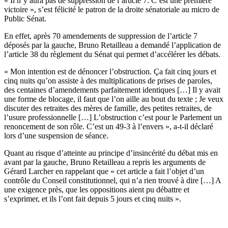
« Il n’y aura pas de suppression de l’article 7. C’est une première
victoire », s’est félicité le patron de la droite sénatoriale au micro de
Public Sénat.
En effet, après
70 amendements de suppression de l’article 7
déposés par la gauche, Bruno Retailleau a demandé l’application de
l’article 38 du règlement du Sénat qui permet d’accélérer les débats.
« Mon intention est de dénoncer l’obstruction. Ça fait cinq jours et
cinq nuits qu’on assiste à des multiplications de prises de paroles,
des centaines d’amendements parfaitement identiques […] Il y avait
une forme de blocage, il faut que l’on aille au bout du texte ; Je veux
discuter des retraites des mères de famille, des petites retraites, de
l’usure professionnelle […] L’obstruction c’est pour le Parlement un
renoncement de son rôle. C’est un 49-3 à l’envers », a-t-il déclaré
lors d’une suspension de séance.
Quant au risque d’atteinte au principe d’insincérité du débat mis en
avant par la gauche, Bruno Retailleau a repris les arguments de
Gérard Larcher en rappelant que « cet article a fait l’objet d’un
contrôle du Conseil constitutionnel, qui n’a rien trouvé à dire […] A
une exigence près, que les oppositions aient pu débattre et
s’exprimer, et ils l’ont fait depuis 5 jours et cinq nuits ».