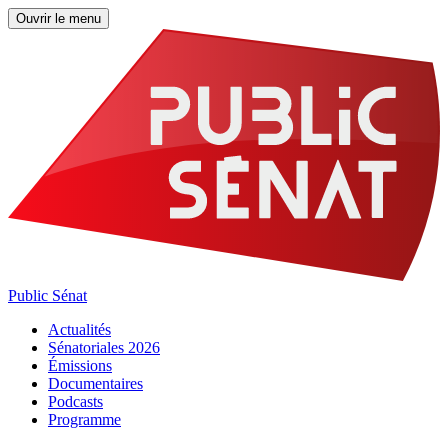
Ouvrir le menu
Public Sénat
Actualités
Sénatoriales 2026
Émissions
Documentaires
Podcasts
Programme