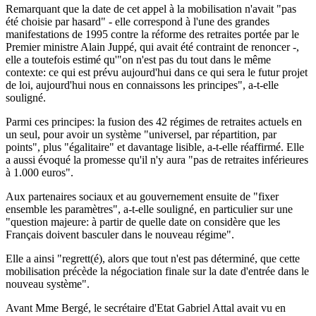
Remarquant que la date de cet appel à la mobilisation n'avait "pas
été choisie par hasard" - elle correspond à l'une des grandes
manifestations de 1995 contre la réforme des retraites portée par le
Premier ministre Alain Juppé, qui avait été contraint de renoncer -,
elle a toutefois estimé qu'"on n'est pas du tout dans le même
contexte: ce qui est prévu aujourd'hui dans ce qui sera le futur projet
de loi, aujourd'hui nous en connaissons les principes", a-t-elle
souligné.
Parmi ces principes: la fusion des 42 régimes de retraites actuels en
un seul, pour avoir un système "universel, par répartition, par
points", plus "égalitaire" et davantage lisible, a-t-elle réaffirmé. Elle
a aussi évoqué la promesse qu'il n'y aura "pas de retraites inférieures
à 1.000 euros".
Aux partenaires sociaux et au gouvernement ensuite de "fixer
ensemble les paramètres", a-t-elle souligné, en particulier sur une
"question majeure: à partir de quelle date on considère que les
Français doivent basculer dans le nouveau régime".
Elle a ainsi "regrett(é), alors que tout n'est pas déterminé, que cette
mobilisation précède la négociation finale sur la date d'entrée dans le
nouveau système".
Avant Mme Bergé, le secrétaire d'Etat Gabriel Attal avait vu en