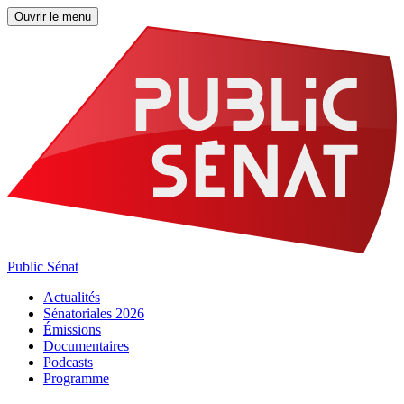
Ouvrir le menu
Public Sénat
Actualités
Sénatoriales 2026
Émissions
Documentaires
Podcasts
Programme