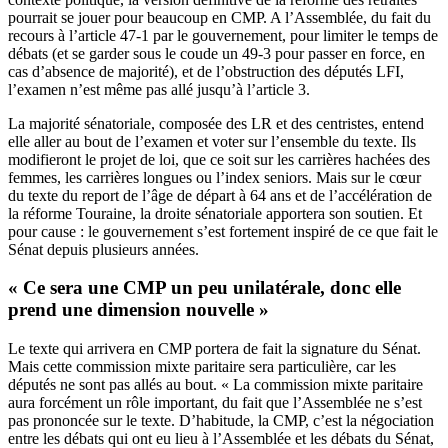
pourrait se jouer pour beaucoup en CMP. A l’Assemblée, du fait du
recours à l’article 47-1 par le gouvernement, pour limiter le temps de
débats (et se garder sous le coude un 49-3 pour passer en force, en
cas d’absence de majorité), et de l’obstruction des députés LFI,
l’examen n’est même pas allé jusqu’à l’article 3.
La majorité sénatoriale, composée des LR et des centristes, entend
elle
aller au bout de l’examen
et voter sur l’ensemble du texte. Ils
modifieront le projet de loi, que ce soit sur les
carrières hachées des
femmes
, les carrières longues ou
l’index seniors
. Mais sur le cœur
du texte du report de l’âge de départ à 64 ans et de l’accélération de
la réforme Touraine, la droite sénatoriale apportera son soutien. Et
pour cause :
le gouvernement s’est fortement inspiré
de ce que fait le
Sénat depuis plusieurs années.
« Ce sera une CMP un peu unilatérale, donc elle
prend une dimension nouvelle »
Le texte qui arrivera en CMP portera de fait la signature du Sénat.
Mais cette commission mixte paritaire sera particulière, car les
députés ne sont pas allés au bout. « La commission mixte paritaire
aura forcément un rôle important, du fait que l’Assemblée ne s’est
pas prononcée sur le texte. D’habitude, la CMP, c’est la négociation
entre les débats qui ont eu lieu à l’Assemblée et les débats du Sénat,