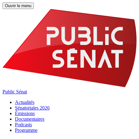
Ouvrir le menu
Public Sénat
Actualités
Sénatoriales 2026
Émissions
Documentaires
Podcasts
Programme