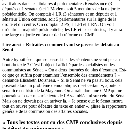
avait alors dans les titulaires 4 parlementaires Renaissance (3
députés et 1 sénateur) et 1 Modem, soit 5 membres de la majorité
présidentielle. On comptait 4 LR (3 sénateurs et un député) et 1
sénateur Union centriste, soit 5 parlementaires sur la ligne de la
droite et du centre. On comptait 2 PS, 1 LFI et 1 RN. On voit
qu’entre la majorité présidentielle, les LR et les centristes, il y aura
une large majorité en faveur de la réforme en CMP.
Lire aussi »
Retraites : comment vont se passer les débats au
Sénat
Autre hypothèse : que se passe-t-il si les sénateurs ne vont pas au
bout du texte ? C’est l’objectif affiché par les socialistes ou les
communistes au Sénat. « On a deux journées de plus d’examen. Est-
ce que ça suffira pour examiner l’ensemble des amendements ? »
demande Elisabeth Doisneau. « Si le Sénat ne va pas au bout, cela
poserait alors un problème démocratique, c’est certain », ajoute la
sénatrice centriste de la Mayenne. On aurait alors une CMP qui ne
pourrait se baser ni sur le texte de l’Assemblée, ni sur celui du Sénat.
Mais on ne devrait pas en arriver là. « Je pense que le Sénat mettra
tout en œuvre pour débattre du texte en entier », glisse la rapporteure
générale de la commission des affaires sociales.
« Tous les textes ont eu des CMP conclusives depuis
le début du quinquennat »