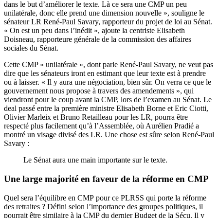
dans le but d’améliorer le texte. Là ce sera une CMP un peu
unilatérale, donc elle prend une dimension nouvelle », souligne le
sénateur LR René-Paul Savary, rapporteur du projet de loi au Sénat.
« On est un peu dans l’inédit », ajoute la centriste Elisabeth
Doisneau, rapporteure générale de la commission des affaires
sociales du Sénat.
Cette CMP « unilatérale », dont parle René-Paul Savary, ne veut pas
dire que les sénateurs iront en estimant que leur texte est à prendre
ou à laisser. « Il y aura une négociation, bien sûr. On verra ce que le
gouvernement nous propose à travers des amendements », qui
viendront pour le coup avant la CMP, lors de l’examen au Sénat. Le
deal passé entre la première ministre Elisabeth Borne et Eric Ciotti,
Olivier Marleix et Bruno Retailleau pour les LR, pourra être
respecté plus facilement qu’à l’Assemblée, où Aurélien Pradié a
montré un visage divisé des LR. Une chose est sûre selon René-Paul
Savary :
Le Sénat aura une main importante sur le texte.
Une large majorité en faveur de la réforme en CMP
Quel sera l’équilibre en CMP pour ce PLRSS qui porte la réforme
des retraites ? Défini selon l’importance des groupes politiques, il
pourrait être similaire à la CMP du dernier Budget de la Sécu. Il y