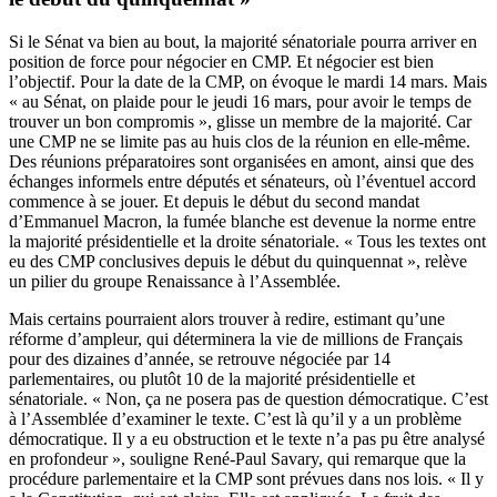
Si le Sénat va bien au bout, la majorité sénatoriale pourra arriver en
position de force pour négocier en CMP. Et négocier est bien
l’objectif. Pour la date de la CMP, on évoque le mardi 14 mars. Mais
« au Sénat, on plaide pour le jeudi 16 mars, pour avoir le temps de
trouver un bon compromis », glisse un membre de la majorité. Car
une CMP ne se limite pas au huis clos de la réunion en elle-même.
Des réunions préparatoires sont organisées en amont, ainsi que des
échanges informels entre députés et sénateurs, où l’éventuel accord
commence à se jouer. Et depuis le début du second mandat
d’Emmanuel Macron, la fumée blanche est devenue la norme entre
la majorité présidentielle et la droite sénatoriale. « Tous les textes ont
eu des CMP conclusives depuis le début du quinquennat », relève
un pilier du groupe Renaissance à l’Assemblée.
Mais certains pourraient alors trouver à redire, estimant qu’une
réforme d’ampleur, qui déterminera la vie de millions de Français
pour des dizaines d’année, se retrouve négociée par 14
parlementaires, ou plutôt 10 de la majorité présidentielle et
sénatoriale. « Non, ça ne posera pas de question démocratique. C’est
à l’Assemblée d’examiner le texte. C’est là qu’il y a un problème
démocratique. Il y a eu obstruction et le texte n’a pas pu être analysé
en profondeur », souligne René-Paul Savary, qui remarque que la
procédure parlementaire et la CMP sont prévues dans nos lois. « Il y