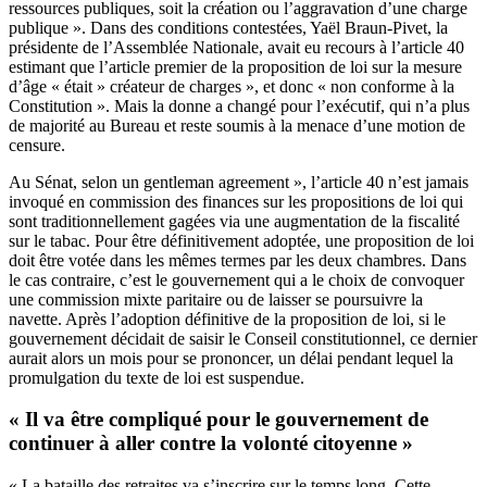
ressources publiques, soit la création ou l’aggravation d’une charge
publique ». Dans des conditions contestées, Yaël Braun-Pivet, la
présidente de l’Assemblée Nationale, avait eu recours à l’article 40
estimant que l’article premier de la proposition de loi sur la mesure
d’âge « était » créateur de charges », et donc « non conforme à la
Constitution ». Mais la donne a changé pour l’exécutif, qui n’a plus
de majorité au Bureau et reste soumis à la menace d’une motion de
censure.
Au Sénat, selon un gentleman agreement », l’article 40 n’est jamais
invoqué en commission des finances sur les propositions de loi qui
sont traditionnellement gagées via une augmentation de la fiscalité
sur le tabac. Pour être définitivement adoptée, une proposition de loi
doit être votée dans les mêmes termes par les deux chambres. Dans
le cas contraire, c’est le gouvernement qui a le choix de convoquer
une commission mixte paritaire ou de laisser se poursuivre la
navette. Après l’adoption définitive de la proposition de loi, si le
gouvernement décidait de saisir le Conseil constitutionnel, ce dernier
aurait alors un mois pour se prononcer, un délai pendant lequel la
promulgation du texte de loi est suspendue.
« Il va être compliqué pour le gouvernement de
continuer à aller contre la volonté citoyenne »
« La bataille des retraites va s’inscrire sur le temps long. Cette