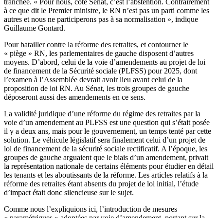
tranchée. « Pour nous, côté Sénat, c’est l’abstention. Contrairement
à ce que dit le Premier ministre, le RN n’est pas un parti comme les
autres et nous ne participerons pas à sa normalisation », indique
Guillaume Gontard.
Pour batailler contre la réforme des retraites, et contourner le
« piège » RN, les parlementaires de gauche disposent d’autres
moyens. D’abord, celui de la voie d’amendements au projet de loi
de financement de la Sécurité sociale (PLFSS) pour 2025, dont
l’examen à l’Assemblée devrait avoir lieu avant celui de la
proposition de loi RN. Au Sénat, les trois groupes de gauche
déposeront aussi des amendements en ce sens.
La validité juridique d’une réforme du régime des retraites par la
voie d’un amendement au PLFSS est une question qui s’était posée
il y a deux ans, mais pour le gouvernement, un temps tenté par cette
solution. Le véhicule législatif sera finalement celui d’un projet de
loi de financement de la sécurité sociale rectificatif. A l’époque, les
groupes de gauche arguaient que le biais d’un amendement, privait
la représentation nationale de certains éléments pour étudier en détail
les tenants et les aboutissants de la réforme. Les articles relatifs à la
réforme des retraites étant absents du projet de loi initial, l’étude
d’impact était donc silencieuse sur le sujet.
Comme nous l’expliquions ici, l’introduction de mesures
« paramétriques » adoptées par voie d’amendement, portant sur la