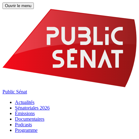
Ouvrir le menu
Public Sénat
Actualités
Sénatoriales 2026
Émissions
Documentaires
Podcasts
Programme