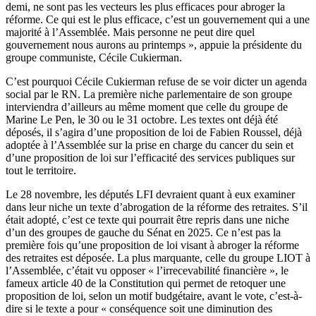
demi, ne sont pas les vecteurs les plus efficaces pour abroger la
réforme. Ce qui est le plus efficace, c’est un gouvernement qui a une
majorité à l’Assemblée. Mais personne ne peut dire quel
gouvernement nous aurons au printemps », appuie la présidente du
groupe communiste, Cécile Cukierman.
C’est pourquoi Cécile Cukierman refuse de se voir dicter un agenda
social par le RN. La première niche parlementaire de son groupe
interviendra d’ailleurs au même moment que celle du groupe de
Marine Le Pen, le 30 ou le 31 octobre. Les textes ont déjà été
déposés, il s’agira d’une proposition de loi de Fabien Roussel, déjà
adoptée à l’Assemblée sur la prise en charge du cancer du sein et
d’une proposition de loi sur l’efficacité des services publiques sur
tout le territoire.
Le 28 novembre, les députés LFI devraient quant à eux examiner
dans leur niche un texte d’abrogation de la réforme des retraites. S’il
était adopté, c’est ce texte qui pourrait être repris dans une niche
d’un des groupes de gauche du Sénat en 2025. Ce n’est pas la
première fois qu’une proposition de loi visant à abroger la réforme
des retraites est déposée. La plus marquante, celle du groupe LIOT à
l’Assemblée, c’était vu opposer « l’irrecevabilité financière », le
fameux article 40 de la Constitution qui permet de retoquer une
proposition de loi, selon un motif budgétaire, avant le vote, c’est-à-
dire si le texte a pour « conséquence soit une diminution des