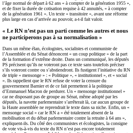
l’âge normal de départ à 62 ans « à compter de la génération 1955 »,
et de fixer la durée de cotisation requise à 42 annuités, « à compter
de la génération 1961 ». Un texte « transitoire », avant une réforme
plus large en cas d’arrivée au pouvoir, a-t-il fait valoir.
« Le RN n’est pas un parti comme les autres et nous
ne participerons pas à sa normalisation »
Dans un même élan, écologistes, socialistes et communiste de
l’Assemblée et du Sénat dénoncent « un coup politique » de la part
de la formation d’extrême droite. Dans un communiqué, les députés
PS précisent qu’ils ne voteront pas ce texte sans toutefois préciser
s’ils voteront contre ou s’abstiendront. Ils fustigent l’initiative du RN
de triple « mensonge » : « Politique », « institutionnel », et « social
». Ils rappellent que le RN refuse de voter la censure du
gouvernement Barnier et de ce fait permettent à la politique
d’Emmanuel Macron de perdurer. Un « mensonge institutionnel »
car ne disposant pas de groupe au Sénat, même adopté par les
députés, la navette parlementaire s’arrêterait là, car aucun groupe de
la Haute assemblée ne reprendrait le texte dans sa niche. Enfin, un «
mensonge social » car le RN a « été totalement absent de la
mobilisation et du débat parlementaire contre la retraite à 64 ans »,
expliquent-ils. Du côté des communistes et écologistes, la consigne
de vote vis-à-vis du texte du RN n’est pas encore totalement