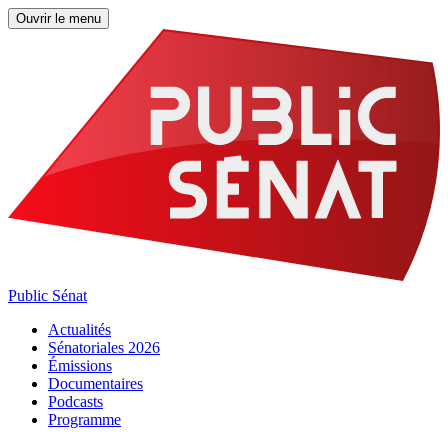
Ouvrir le menu
Public Sénat
Actualités
Sénatoriales 2026
Émissions
Documentaires
Podcasts
Programme