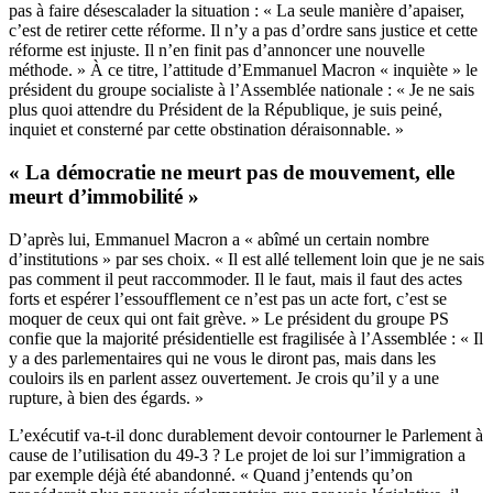
pas à faire désescalader la situation : « La seule manière d’apaiser,
c’est de retirer cette réforme. Il n’y a pas d’ordre sans justice et cette
réforme est injuste. Il n’en finit pas d’annoncer une nouvelle
méthode. » À ce titre, l’attitude d’Emmanuel Macron « inquiète » le
président du groupe socialiste à l’Assemblée nationale : « Je ne sais
plus quoi attendre du Président de la République, je suis peiné,
inquiet et consterné par cette obstination déraisonnable. »
« La démocratie ne meurt pas de mouvement, elle
meurt d’immobilité »
D’après lui, Emmanuel Macron a « abîmé un certain nombre
d’institutions » par ses choix. « Il est allé tellement loin que je ne sais
pas comment il peut raccommoder. Il le faut, mais il faut des actes
forts et espérer l’essoufflement ce n’est pas un acte fort, c’est se
moquer de ceux qui ont fait grève. » Le président du groupe PS
confie que la majorité présidentielle est fragilisée à l’Assemblée : « Il
y a des parlementaires qui ne vous le diront pas, mais dans les
couloirs ils en parlent assez ouvertement. Je crois qu’il y a une
rupture, à bien des égards. »
L’exécutif va-t-il donc durablement devoir contourner le Parlement à
cause de l’utilisation du 49-3 ? Le projet de loi sur l’immigration a
par exemple déjà été abandonné. « Quand j’entends qu’on