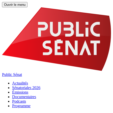
Ouvrir le menu
Public Sénat
Actualités
Sénatoriales 2026
Émissions
Documentaires
Podcasts
Programme