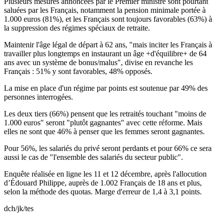
Plusieurs mesures annoncées par le Premier ministre sont pourtant
saluées par les Français, notamment la pension minimale portée à
1.000 euros (81%), et les Français sont toujours favorables (63%) à
la suppression des régimes spéciaux de retraite.
Maintenir l'âge légal de départ à 62 ans, "mais inciter les Français à
travailler plus longtemps en instaurant un âge +d'équilibre+ de 64
ans avec un système de bonus/malus", divise en revanche les
Français : 51% y sont favorables, 48% opposés.
La mise en place d'un régime par points est soutenue par 49% des
personnes interrogées.
Les deux tiers (66%) pensent que les retraités touchant "moins de
1.000 euros" seront "plutôt gagnantes" avec cette réforme. Mais
elles ne sont que 46% à penser que les femmes seront gagnantes.
Pour 56%, les salariés du privé seront perdants et pour 66% ce sera
aussi le cas de "l'ensemble des salariés du secteur public".
Enquête réalisée en ligne les 11 et 12 décembre, après l'allocution
d’Édouard Philippe, auprès de 1.002 Français de 18 ans et plus,
selon la méthode des quotas. Marge d'erreur de 1,4 à 3,1 points.
dch/jk/tes