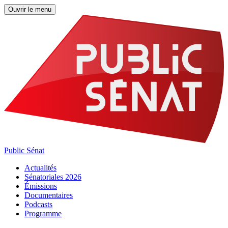
Ouvrir le menu
Public Sénat
Actualités
Sénatoriales 2026
Émissions
Documentaires
Podcasts
Programme