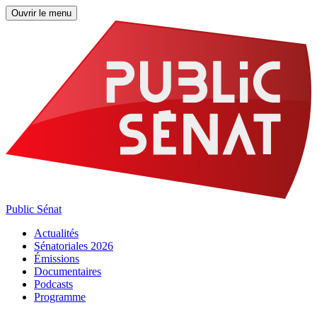
Ouvrir le menu
Public Sénat
Actualités
Sénatoriales 2026
Émissions
Documentaires
Podcasts
Programme