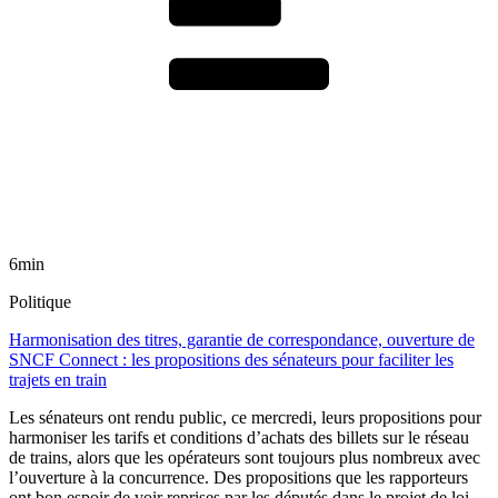
6min
Politique
Harmonisation des titres, garantie de correspondance, ouverture de
SNCF Connect : les propositions des sénateurs pour faciliter les
trajets en train
Les sénateurs ont rendu public, ce mercredi, leurs propositions pour
harmoniser les tarifs et conditions d’achats des billets sur le réseau
de trains, alors que les opérateurs sont toujours plus nombreux avec
l’ouverture à la concurrence. Des propositions que les rapporteurs
ont bon espoir de voir reprises par les députés dans le projet de loi-