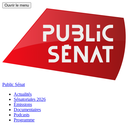
Ouvrir le menu
Public Sénat
Actualités
Sénatoriales 2026
Émissions
Documentaires
Podcasts
Programme