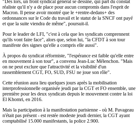
"Dès lors, un front syndical général se dessine, qui part du constat
réaliste qu'il n'y a de place pour aucun compromis dans l'esprit de
Macron. Il pense avoir montré que le +rentre-dedans+ des
ordonnances sur le Code du travail et le statut de la SNCF ont payé
et que la suite viendra de même", poursuit-il.
Pour le leader de LFI, "c'est à cela que les syndicats comprennent
qu'ils vont faire face", alors que, selon lui, "la CFDT à son tour
manifeste des signes qu'elle a compris elle aussi".
À propos du syndicat réformiste, "l'espérance est faible qu'elle entre
en mouvement à son tour", a convenu Jean-Luc Mélenchon. "Mais
on ne peut exclure que l'attractivité et la visibilité d'un
rassemblement CGT, FO, SUD, FSU ne joue son rôle".
Cette réunion aura lieu quelques jours après la mobilisation
interprofessionnelle organisée jeudi par la CGT et FO ensemble, une
première pour les deux syndicats depuis le mouvement contre la loi
El Khomri, en 2016.
Mais la participation à la manifestation parisienne - où M. Pavageau
n'était pas présent - est restée modeste jeudi dernier, la CGT ayant
comptabilisé 15.000 manifestants, la police 2.900.