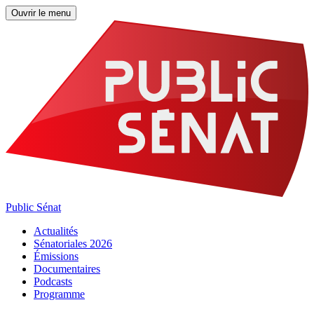
Ouvrir le menu
Public Sénat
Actualités
Sénatoriales 2026
Émissions
Documentaires
Podcasts
Programme