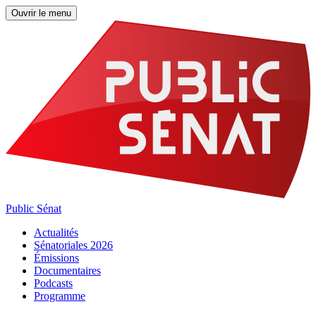
Ouvrir le menu
Public Sénat
Actualités
Sénatoriales 2026
Émissions
Documentaires
Podcasts
Programme