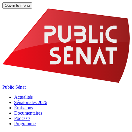
Ouvrir le menu
Public Sénat
Actualités
Sénatoriales 2026
Émissions
Documentaires
Podcasts
Programme