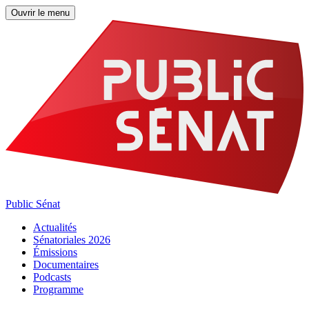
Ouvrir le menu
Public Sénat
Actualités
Sénatoriales 2026
Émissions
Documentaires
Podcasts
Programme