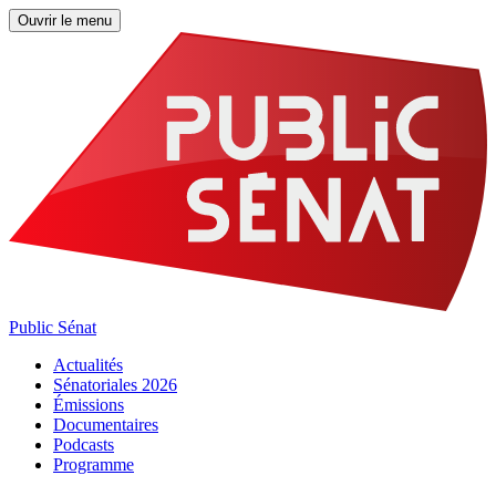
Ouvrir le menu
Public Sénat
Actualités
Sénatoriales 2026
Émissions
Documentaires
Podcasts
Programme