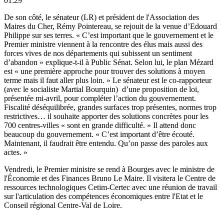
01:29
De son côté, le sénateur (LR) et président de l'Association des
Maires du Cher, Rémy Pointereau, se rejouit de la venue d’Edouard
Philippe sur ses terres. « C’est important que le gouvernement et le
Premier ministre viennent à la rencontre des élus mais aussi des
forces vives de nos départements qui subissent un sentiment
d’abandon » explique-t-il à Public Sénat. Selon lui, le plan Mézard
est « une première approche pour trouver des solutions à moyen
terme mais il faut aller plus loin. » Le sénateur est le co-rapporteur
(avec le socialiste Martial Bourquin) d’une proposition de loi,
présentée mi-avril, pour compléter l’action du gouvernement.
Fiscalité déséquilibrée, grandes surfaces trop présentes, normes trop
restrictives… il souhaite apporter des solutions concrètes pour les
700 centres-villes « sont en grande difficulté. » Il attend donc
beaucoup du gouvernement. « C’est important d’être écouté.
Maintenant, il faudrait être entendu. Qu’on passe des paroles aux
actes. »
Vendredi, le Premier ministre se rend à Bourges avec le ministre de
l'Économie et des Finances Bruno Le Maire. Il visitera le Centre de
ressources technologiques Cetim-Certec avec une réunion de travail
sur l'articulation des compétences économiques entre l'Etat et le
Conseil régional Centre-Val de Loire.