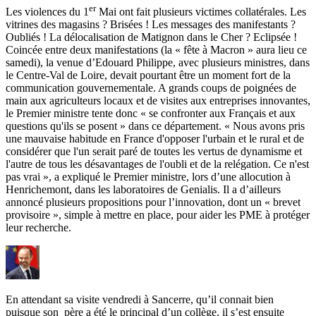
er
Les violences du 1
Mai ont fait plusieurs victimes collatérales. Les
vitrines des magasins ? Brisées ! Les messages des manifestants ?
Oubliés ! La délocalisation de Matignon dans le Cher ? Eclipsée !
Coincée entre deux manifestations (la « fête à Macron » aura lieu ce
samedi), la venue d’Edouard Philippe, avec plusieurs ministres, dans
le Centre-Val de Loire, devait pourtant être un moment fort de la
communication gouvernementale. A grands coups de poignées de
main aux agriculteurs locaux et de visites aux entreprises innovantes,
le Premier ministre tente donc « se confronter aux Français et aux
questions qu'ils se posent » dans ce département. « Nous avons pris
une mauvaise habitude en France d'opposer l'urbain et le rural et de
considérer que l'un serait paré de toutes les vertus de dynamisme et
l'autre de tous les désavantages de l'oubli et de la relégation. Ce n'est
pas vrai », a expliqué le Premier ministre, lors d’une allocution à
Henrichemont, dans les laboratoires de Genialis. Il a d’ailleurs
annoncé plusieurs propositions pour l’innovation, dont un « brevet
provisoire », simple à mettre en place, pour aider les PME à protéger
leur recherche.
En attendant sa visite vendredi à Sancerre, qu’il connait bien
puisque son père a été le principal d’un collège, il s’est ensuite