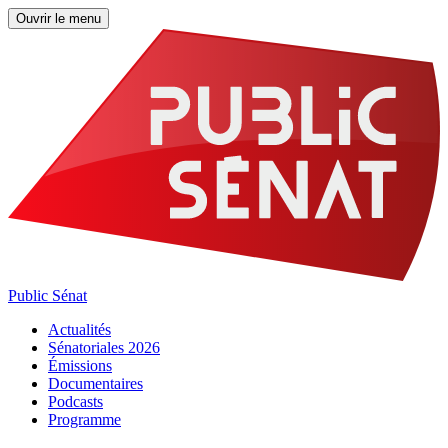
Ouvrir le menu
Public Sénat
Actualités
Sénatoriales 2026
Émissions
Documentaires
Podcasts
Programme