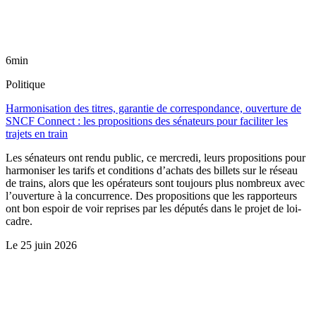
6min
Politique
Harmonisation des titres, garantie de correspondance, ouverture de
SNCF Connect : les propositions des sénateurs pour faciliter les
trajets en train
Les sénateurs ont rendu public, ce mercredi, leurs propositions pour
harmoniser les tarifs et conditions d’achats des billets sur le réseau
de trains, alors que les opérateurs sont toujours plus nombreux avec
l’ouverture à la concurrence. Des propositions que les rapporteurs
ont bon espoir de voir reprises par les députés dans le projet de loi-
cadre.
Le
25 juin 2026