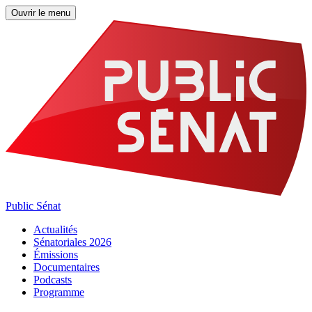
Ouvrir le menu
Public Sénat
Actualités
Sénatoriales 2026
Émissions
Documentaires
Podcasts
Programme