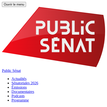
Ouvrir le menu
Public Sénat
Actualités
Sénatoriales 2026
Émissions
Documentaires
Podcasts
Programme