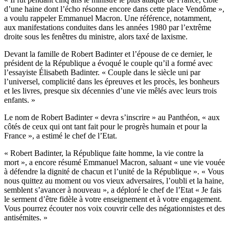
d’une haine dont l’écho résonne encore dans cette place Vendôme »,
a voulu rappeler Emmanuel Macron. Une référence, notamment,
aux manifestations conduites dans les années 1980 par l’extrême
droite sous les fenêtres du ministre, alors taxé de laxisme.
Devant la famille de Robert Badinter et l’épouse de ce dernier, le
président de la République a évoqué le couple qu’il a formé avec
l’essayiste Élisabeth Badinter. « Couple dans le siècle uni par
l’universel, complicité dans les épreuves et les procès, les bonheurs
et les livres, presque six décennies d’une vie mêlés avec leurs trois
enfants. »
Le nom de Robert Badinter « devra s’inscrire » au Panthéon, « aux
côtés de ceux qui ont tant fait pour le progrès humain et pour la
France », a estimé le chef de l’Etat.
« Robert Badinter, la République faite homme, la vie contre la
mort », a encore résumé Emmanuel Macron, saluant « une vie vouée
à défendre la dignité de chacun et l’unité de la République ». « Vous
nous quittez au moment ou vos vieux adversaires, l’oubli et la haine,
semblent s’avancer à nouveau », a déploré le chef de l’Etat « Je fais
le serment d’être fidèle à votre enseignement et à votre engagement.
Vous pourrez écouter nos voix couvrir celle des négationnistes et des
antisémites. »