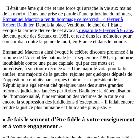
« Il était une âme qui crie et une force qui arrache la vie aux mains
de la mort ». Dans une prise de parole d’une quinzaine de minutes,
Emmanuel Macron a rendu hommage ce mercredi 14 février à
Robert Badinter
. Depuis la place Vendôme, le chef de l’Etat a
évoqué la carrière fleuve de cet avocat,
disparu le 9 février à 95 ans
,
devenu garde des Sceaux en 1981, et resté dans les mémoires pour
son combat contre la peine de mort, en France et dans le monde.
Emmanuel Macron a ainsi évoqué le célèbre discours prononcé à la
tribune de l’Assemblée nationale le 17 septembre 1981, « plaidoirie
inoubliable contre une peine capitale, qui par ces mots est
pulvérisée, à son tour exécutée ». « Une majorité vota pour la loi
entière, une majorité de la gauche, rejointe par quelques députés de
l’opposition conduits par Jacques Chirac. » Le président de la
République a également cité quelques-unes des autres grandes
réformes judiciaires lancées par Robert Badinter : la dépénalisation
de l’homosexualité, l’indemnisation des victimes de la route ou
encore la suppression des juridictions d’exception. « Il fallait encore
rendre la justice plus humaine et l’humanité plus juste. »
« Je fais le serment d’être fidèle à votre enseignement
et à votre engagement »
« Il fut pendant cinq ans le ministre le plus attaqué de France, cible