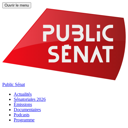
Ouvrir le menu
Public Sénat
Actualités
Sénatoriales 2026
Émissions
Documentaires
Podcasts
Programme