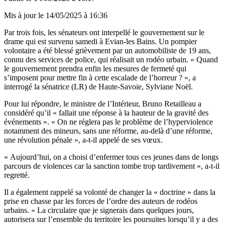
Mis à jour le
14/05/2025 à 16:36
Par trois fois, les sénateurs ont interpellé le gouvernement sur le
drame qui est survenu samedi à Evian-les Bains. Un pompier
volontaire a été blessé grièvement par un automobiliste de 19 ans,
connu des services de police, qui réalisait un rodéo urbain. « Quand
le gouvernement prendra enfin les mesures de fermeté qui
s’imposent pour mettre fin à cette escalade de l’horreur ? », a
interrogé la sénatrice (LR) de Haute-Savoie, Sylviane Noël.
Pour lui répondre, le ministre de l’Intérieur, Bruno Retailleau a
considéré qu’il « fallait une réponse à la hauteur de la gravité des
événements ». « On ne réglera pas le problème de l’hyperviolence
notamment des mineurs, sans une réforme, au-delà d’une réforme,
une révolution pénale », a-t-il appelé de ses vœux.
« Aujourd’hui, on a choisi d’enfermer tous ces jeunes dans de longs
parcours de violences car la sanction tombe trop tardivement », a-t-il
regretté.
Il a également rappelé sa volonté de changer la « doctrine » dans la
prise en chasse par les forces de l’ordre des auteurs de rodéos
urbains. « La circulaire que je signerais dans quelques jours,
autorisera sur l’ensemble du territoire les poursuites lorsqu’il y a des