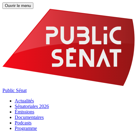
Ouvrir le menu
Public Sénat
Actualités
Sénatoriales 2026
Émissions
Documentaires
Podcasts
Programme