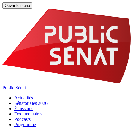
Ouvrir le menu
Public Sénat
Actualités
Sénatoriales 2026
Émissions
Documentaires
Podcasts
Programme