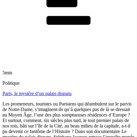
5min
Politique
Paris, le mystère d’un palais disparu
Les promeneurs, touristes ou Parisiens qui déambulent sur le parvis
de Notre-Dame, s’imaginent-ils qu’à quelques pas de là se dressait
au Moyen Âge, l’une des plus somptueuses résidences d’Europe ?
Et surtout, comment, six siècles plus tard, le tout premier palais de
nos rois, bâti sur l’île de la Cité, au beau milieu de la capitale, a-t-il
pu devenir ce fantôme de l’Histoire ? Dans son documentaire Le
mystère du palais disparu, Stéphane Jacques retrace l’enquête menée