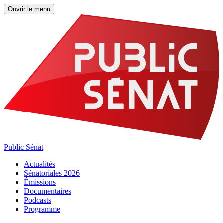
Ouvrir le menu
Public Sénat
Actualités
Sénatoriales 2026
Émissions
Documentaires
Podcasts
Programme