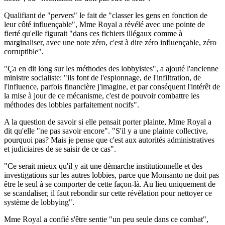
Qualifiant de "pervers" le fait de "classer les gens en fonction de
leur côté influençable", Mme Royal a révélé avec une pointe de
fierté qu'elle figurait "dans ces fichiers illégaux comme à
marginaliser, avec une note zéro, c'est à dire zéro influençable, zéro
corruptible".
"Ça en dit long sur les méthodes des lobbyistes", a ajouté l'ancienne
ministre socialiste: "ils font de l'espionnage, de l'infiltration, de
l'influence, parfois financière j'imagine, et par conséquent l'intérêt de
la mise à jour de ce mécanisme, c'est de pouvoir combattre les
méthodes des lobbies parfaitement nocifs".
A la question de savoir si elle pensait porter plainte, Mme Royal a
dit qu'elle "ne pas savoir encore". "S'il y a une plainte collective,
pourquoi pas? Mais je pense que c'est aux autorités administratives
et judiciaires de se saisir de ce cas".
"Ce serait mieux qu'il y ait une démarche institutionnelle et des
investigations sur les autres lobbies, parce que Monsanto ne doit pas
être le seul à se comporter de cette façon-là. Au lieu uniquement de
se scandaliser, il faut rebondir sur cette révélation pour nettoyer ce
système de lobbying".
Mme Royal a confié s'être sentie "un peu seule dans ce combat",