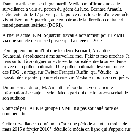
Dans un article mis en ligne mardi, Mediapart affirme que cette
surveillance a valu au patron du géant du luxe, Bernard Arnault,
d'être entendu le 17 janvier par la police dans le cadre d'une enquête
visant Bernard Squarcini, ancien patron de la direction centrale du
renseignement intérieur (DCRI).
A l'heure actuelle, M. Squarcini travaille notamment pour LVMH,
via une société de conseil privée qu'il a créée en 2013.
"On apprend aujourd'hui que les deux Bernard, Arnault et
Squarcini, s'appliquent à me surveiller, moi, Fakir et mes proches. Je
tiens surtout à souligner une chose: la porosité entre la surveillance
privée et la police nationale. Une police nationale devenue police
des PDG", a réagi sur Twitter François Ruffin, qui "étudie" la
possibilité de porter plainte et remercie Mediapart pour son enquête.
Durant son audition, M. Arnault a répondu n'avoir "aucune
information à ce sujet", selon Mediapart qui cite le procès verbal de
son audition.
Contacté par l'AFP, le groupe LVMH n'a pas souhaité faire de
commentaire.
Cette surveillance a duré un an "sur une période allant au moins de
mars 2015 à février 2016", détaille le média en ligne qui s'appuie sur