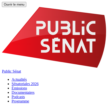
Ouvrir le menu
Public Sénat
Actualités
Sénatoriales 2026
Émissions
Documentaires
Podcasts
Programme