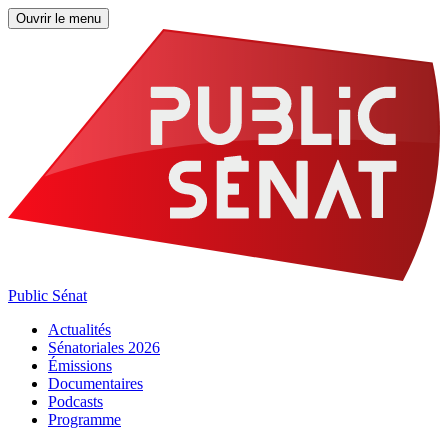
Ouvrir le menu
Public Sénat
Actualités
Sénatoriales 2026
Émissions
Documentaires
Podcasts
Programme