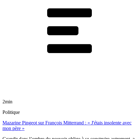
2min
Politique
Mazarine Pingeot sur François Mitterrand : « J'étais insolente avec
mon père »
Grandir dans l’ombre du pouvoir oblige à se construire autrement, a