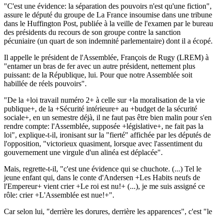
"C'est une évidence: la séparation des pouvoirs n'est qu'une fiction",
assure le député du groupe de La France insoumise dans une tribune
dans le Huffington Post, publiée à la veille de l'examen par le bureau
des présidents du recours de son groupe contre la sanction
pécuniaire (un quart de son indemnité parlementaire) dont il a écopé.
Il appelle le président de l'Assemblée, François de Rugy (LREM) à
"entamer un bras de fer avec un autre président, nettement plus
puissant: de la République, lui. Pour que notre Assemblée soit
habillée de réels pouvoirs".
"De la +loi travail numéro 2+ à celle sur +la moralisation de la vie
publique+, de la +Sécurité intérieure+ au +budget de la sécurité
sociale+, en un semestre déjà, il ne faut pas être bien malin pour s'en
rendre compte: l'Assemblée, supposée +législative+, ne fait pas la
loi", explique-t-il, ironisant sur la "fierté" affichée par les députés de
l'opposition, "victorieux quasiment, lorsque avec l'assentiment du
gouvernement une virgule d'un alinéa est déplacée".
Mais, regrette-t-il, "c'est une évidence qui se chuchote. (...) Tel le
jeune enfant qui, dans le conte d'Andersen +Les Habits neufs de
l'Empereur+ vient crier +Le roi est nu!+ (...), je me suis assigné ce
rôle: crier +L'Assemblée est nue!+".
Car selon lui, "derrière les dorures, derrière les apparences", c'est "le