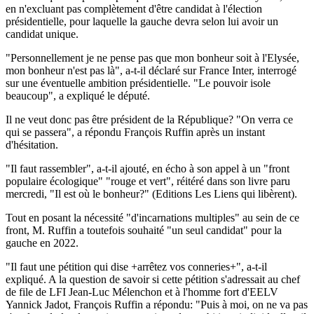
en n'excluant pas complètement d'être candidat à l'élection
présidentielle, pour laquelle la gauche devra selon lui avoir un
candidat unique.
"Personnellement je ne pense pas que mon bonheur soit à l'Elysée,
mon bonheur n'est pas là", a-t-il déclaré sur France Inter, interrogé
sur une éventuelle ambition présidentielle. "Le pouvoir isole
beaucoup", a expliqué le député.
Il ne veut donc pas être président de la République? "On verra ce
qui se passera", a répondu François Ruffin après un instant
d'hésitation.
"Il faut rassembler", a-t-il ajouté, en écho à son appel à un "front
populaire écologique" "rouge et vert", réitéré dans son livre paru
mercredi, "Il est où le bonheur?" (Editions Les Liens qui libèrent).
Tout en posant la nécessité "d'incarnations multiples" au sein de ce
front, M. Ruffin a toutefois souhaité "un seul candidat" pour la
gauche en 2022.
"Il faut une pétition qui dise +arrêtez vos conneries+", a-t-il
expliqué. A la question de savoir si cette pétition s'adressait au chef
de file de LFI Jean-Luc Mélenchon et à l'homme fort d'EELV
Yannick Jadot, François Ruffin a répondu: "Puis à moi, on ne va pas