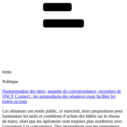
6min
Politique
Harmonisation des titres, garantie de correspondance, ouverture de
SNCF Connect : les propositions des sénateurs pour faciliter les
trajets en train
Les sénateurs ont rendu public, ce mercredi, leurs propositions pour
harmoniser les tarifs et conditions d’achats des billets sur le réseau
de trains, alors que les opérateurs sont toujours plus nombreux avec
l’ouverture à la concurrence. Des propositions que les rapporteurs