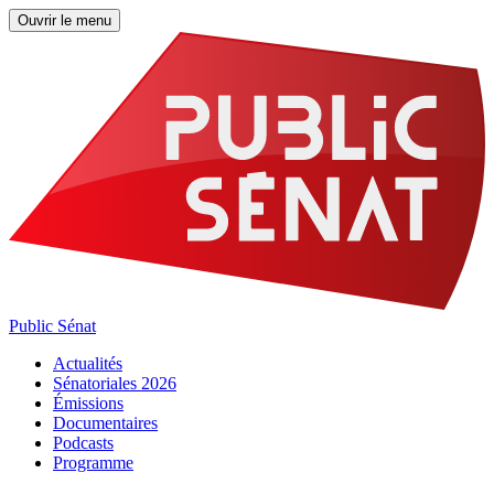
Ouvrir le menu
Public Sénat
Actualités
Sénatoriales 2026
Émissions
Documentaires
Podcasts
Programme