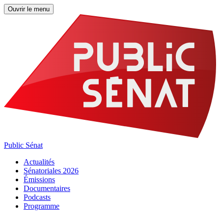
Ouvrir le menu
Public Sénat
Actualités
Sénatoriales 2026
Émissions
Documentaires
Podcasts
Programme