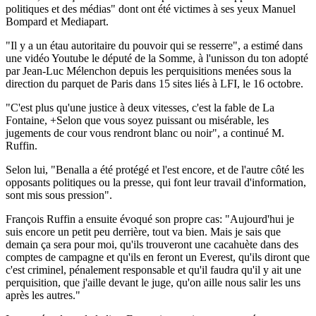
politiques et des médias" dont ont été victimes à ses yeux Manuel
Bompard et Mediapart.
"Il y a un étau autoritaire du pouvoir qui se resserre", a estimé dans
une vidéo Youtube le député de la Somme, à l'unisson du ton adopté
par Jean-Luc Mélenchon depuis les perquisitions menées sous la
direction du parquet de Paris dans 15 sites liés à LFI, le 16 octobre.
"C'est plus qu'une justice à deux vitesses, c'est la fable de La
Fontaine, +Selon que vous soyez puissant ou misérable, les
jugements de cour vous rendront blanc ou noir", a continué M.
Ruffin.
Selon lui, "Benalla a été protégé et l'est encore, et de l'autre côté les
opposants politiques ou la presse, qui font leur travail d'information,
sont mis sous pression".
François Ruffin a ensuite évoqué son propre cas: "Aujourd'hui je
suis encore un petit peu derrière, tout va bien. Mais je sais que
demain ça sera pour moi, qu'ils trouveront une cacahuète dans des
comptes de campagne et qu'ils en feront un Everest, qu'ils diront que
c'est criminel, pénalement responsable et qu'il faudra qu'il y ait une
perquisition, que j'aille devant le juge, qu'on aille nous salir les uns
après les autres."