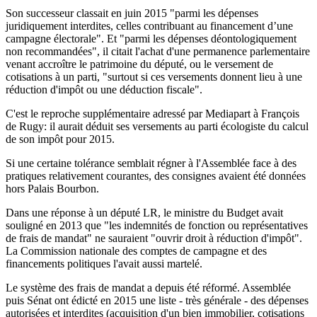
Son successeur classait en juin 2015 "parmi les dépenses
juridiquement interdites, celles contribuant au financement d’une
campagne électorale". Et "parmi les dépenses déontologiquement
non recommandées", il citait l'achat d'une permanence parlementaire
venant accroître le patrimoine du député, ou le versement de
cotisations à un parti, "surtout si ces versements donnent lieu à une
réduction d'impôt ou une déduction fiscale".
C'est le reproche supplémentaire adressé par Mediapart à François
de Rugy: il aurait déduit ses versements au parti écologiste du calcul
de son impôt pour 2015.
Si une certaine tolérance semblait régner à l'Assemblée face à des
pratiques relativement courantes, des consignes avaient été données
hors Palais Bourbon.
Dans une réponse à un député LR, le ministre du Budget avait
souligné en 2013 que "les indemnités de fonction ou représentatives
de frais de mandat" ne sauraient "ouvrir droit à réduction d'impôt".
La Commission nationale des comptes de campagne et des
financements politiques l'avait aussi martelé.
Le système des frais de mandat a depuis été réformé. Assemblée
puis Sénat ont édicté en 2015 une liste - très générale - des dépenses
autorisées et interdites (acquisition d'un bien immobilier, cotisations