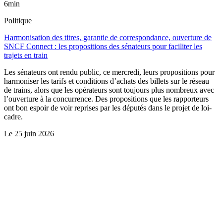
6min
Politique
Harmonisation des titres, garantie de correspondance, ouverture de
SNCF Connect : les propositions des sénateurs pour faciliter les
trajets en train
Les sénateurs ont rendu public, ce mercredi, leurs propositions pour
harmoniser les tarifs et conditions d’achats des billets sur le réseau
de trains, alors que les opérateurs sont toujours plus nombreux avec
l’ouverture à la concurrence. Des propositions que les rapporteurs
ont bon espoir de voir reprises par les députés dans le projet de loi-
cadre.
Le
25 juin 2026