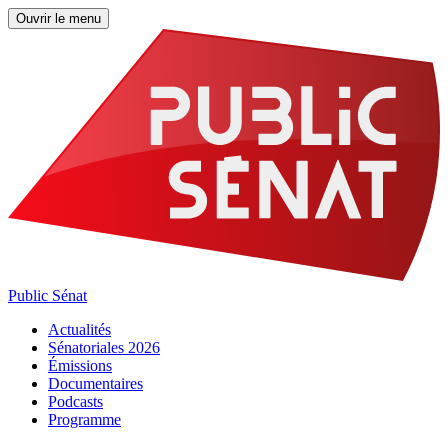
Ouvrir le menu
Public Sénat
Actualités
Sénatoriales 2026
Émissions
Documentaires
Podcasts
Programme