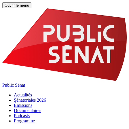
Ouvrir le menu
Public Sénat
Actualités
Sénatoriales 2026
Émissions
Documentaires
Podcasts
Programme