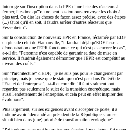
Interrogé sur l'inscription dans la PPE d'une liste des réacteurs à
fermer, il estime qu'"on ne peut pas toujours renvoyer les choix à
plus tard. On dira les choses de façon assez précise, avec des étapes
(...) Quoi qu'il en soit, il faudra arrêter d'autres réacteurs que
Fessenheim".
Sur la construction de nouveaux EPR en France, réclamée par EDF
en plus de celui de Flamanville, "il faudrait déjà qu'EDF fasse la
démonstration que l'EPR fonctionne, ce qui n'est pas encore le cas",
a-t-il dit. "Personne n'est capable de garantir sa date de mise en
service. Il faudrait également démontrer que l'EPR est compétitif au
niveau des coûts."
Sur "l'architecture" d'EDF, "je ne suis pas pour le changement par
principe, mais je pense que le statu quo n'est pas dans l'intérêt de
l'Etat et de l'entreprise", a-t-il encore dit: "il faut vraiment tout
regarder, pas seulement le sujet de la transition énergétique, mais
aussi l'endettement de l'entreprise, et cela peut en effet inspirer des
évolutions".
Plus largement, sur ses exigences avant d'accepter ce poste, il a
indiqué avoir "demandé au président de la République si on se
situait bien dans (une) priorité de transformation écologique".
"J'ai toujours avec moi le programme électoral avec lequel j'ai mené