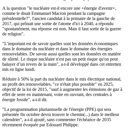
A la question "le nucléaire est-il encore une +énergie d'avenir+,
comme le disait Emmanuel Macron pendant la campagne
présidentielle?", l'ancien candidat à la primaire de la gauche de
2017, qui prônait une sortie de l'atome d'ici à 2040, a répondu
"spontanément, ma réponse est non. Mais il faut sortir de la guerre
de religion".
"L'important est de savoir quelles sont les données économiques
dans le domaine du nucléaire et dans le domaine des énergies
renouvelables. De savoir aussi quelles sont les données en matière
de sûreté. Le risque nucléaire n'est pas un petit risque qu'on peut
balayer d’un revers de la main", a-t-il développé dans cet entretien
mis en ligne lundi.
Réduire à 50% la part du nucléaire dans le mix électrique national,
au profit des renouvelables, "ce n'était plus possible" en 2025,
objectif de la loi de 2015, "sauf à augmenter les émissions de gaz à
effet de serre en maintenant, voire en ouvrant, des centrales à
énergie fossile", a-t-il dit.
"La programmation pluriannuelle de l'énergie (PPE) qui sera
présentée fin octobre devra trouver le chemin(...) dans le meilleur
calendrier", a-t-il ajouté, sans commenter l'échéance de 2035
récemment évoquée par Edouard Philippe.