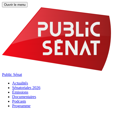
Ouvrir le menu
Public Sénat
Actualités
Sénatoriales 2026
Émissions
Documentaires
Podcasts
Programme