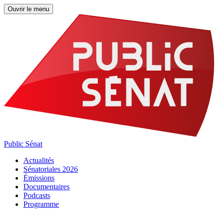
Ouvrir le menu
Public Sénat
Actualités
Sénatoriales 2026
Émissions
Documentaires
Podcasts
Programme